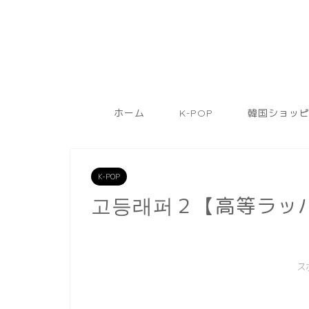
ホーム
K-POP
韓国ショッ
K-POP
고등래퍼２【高等ラッ
ス