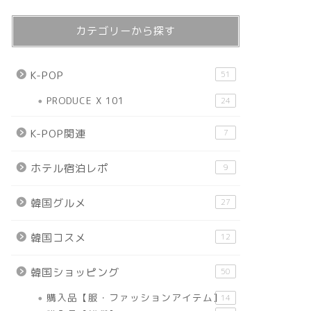
カテゴリーから探す
K-POP
51
PRODUCE X 101
24
K-POP関連
7
ホテル宿泊レポ
9
韓国グルメ
27
韓国コスメ
12
韓国ショッピング
50
購入品【服・ファッションアイテム】
14