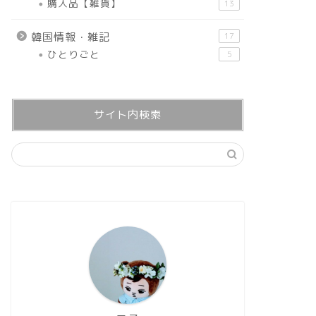
購入品【雑貨】
13
韓国情報・雑記
17
ひとりごと
5
サイト内検索