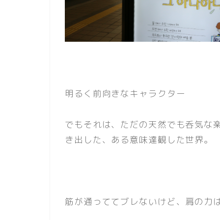
明るく前向きなキャラクター
でもそれは、ただの天然でも呑気な
き出した、ある意味達観した世界。
筋が通っててブレないけど、肩の力