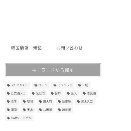
韓国情報・雑記
お問い合わせ
キーワードから探す
GOTO MALL
プデュ
ミシュラン
三成
乙支路入口
光化門
合井
弘大
忠武路
支庁
明洞
東大門
梨泰院
淑大入口
漢南
玉水
益善洞
論峴洞
高速ターミナル