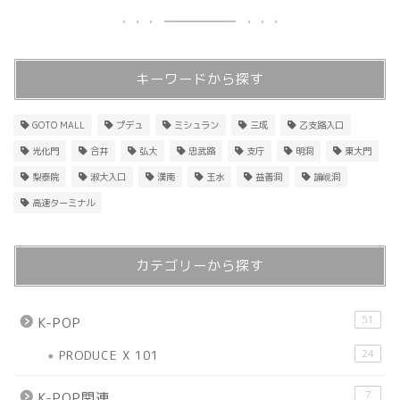
キーワードから探す
GOTO MALL
プデュ
ミシュラン
三成
乙支路入口
光化門
合井
弘大
忠武路
支庁
明洞
東大門
梨泰院
淑大入口
漢南
玉水
益善洞
論峴洞
高速ターミナル
カテゴリーから探す
51
K-POP
PRODUCE X 101
24
7
K-POP関連