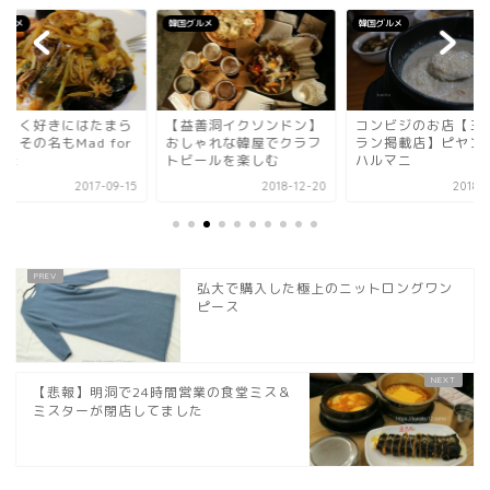
グルメ
韓国グルメ
韓国グルメ
んにく好きにはたまら
【益善洞イクソンドン】
コンビジのお店【ミ
！その名もMad for
おしゃれな韓屋でクラフ
ラン掲載店】ピヤン
lic
トビールを楽しむ
ハルマニ
2017-09-15
2018-12-20
2018-0
弘大で購入した極上のニットロングワン
ピース
【悲報】明洞で24時間営業の食堂ミス＆
ミスターが閉店してました